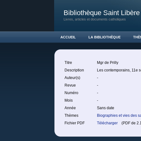
Bibliothèque Saint Libère
Livres, articles et documents catholiques
ACCUEIL
LA BIBLIOTHÈQUE
THÈ
Titre
Mgr de Prilly
Description
Les contemporains, 11e sé
Auteur(s)
-
Revue
-
Numéro
-
Mois
-
Année
Sans date
Thèmes
Biographies et vies des s
Fichier PDF
Télécharger
(PDF de 2.1