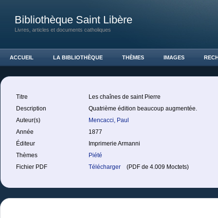
Bibliothèque Saint Libère
Livres, articles et documents catholiques
ACCUEIL
LA BIBLIOTHÈQUE
THÈMES
IMAGES
REC
Titre
Les chaînes de saint Pierre
Description
Quatrième édition beaucoup augmentée.
Auteur(s)
Mencacci, Paul
Année
1877
Éditeur
Imprimerie Armanni
Thèmes
Piété
Fichier PDF
Télécharger
(PDF de 4.009 Moctets)