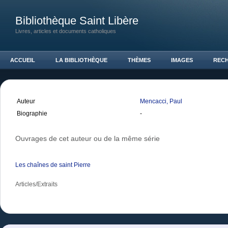
Bibliothèque Saint Libère
Livres, articles et documents catholiques
ACCUEIL
LA BIBLIOTHÈQUE
THÈMES
IMAGES
REC
Auteur
Mencacci, Paul
Biographie
-
Ouvrages de cet auteur ou de la même série
Les chaînes de saint Pierre
Articles/Extraits