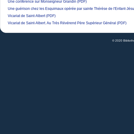
Une conférence sur Monseigneur Grandin
(PDF)
Une guérison chez les Esquimaux opérée par sainte Thérèse de l'Enfant-Jés
Vicariat de Saint-Albert
(PDF)
Vicariat de Saint-Albert. Au Très Révérend Père Supérieur Général
(PDF)
© 2020 Bibliot