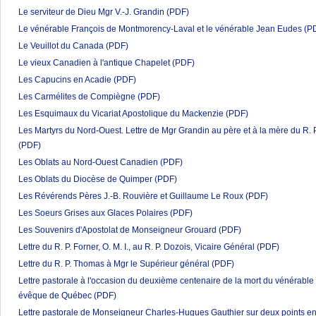
Le serviteur de Dieu Mgr V.-J. Grandin
(PDF)
Le vénérable François de Montmorency-Laval et le vénérable Jean Eudes
(P
Le Veuillot du Canada
(PDF)
Le vieux Canadien à l'antique Chapelet
(PDF)
Les Capucins en Acadie
(PDF)
Les Carmélites de Compiègne
(PDF)
Les Esquimaux du Vicariat Apostolique du Mackenzie
(PDF)
Les Martyrs du Nord-Ouest. Lettre de Mgr Grandin au père et à la mère du R. P
(PDF)
Les Oblats au Nord-Ouest Canadien
(PDF)
Les Oblats du Diocèse de Quimper
(PDF)
Les Révérends Pères J.-B. Rouvière et Guillaume Le Roux
(PDF)
Les Soeurs Grises aux Glaces Polaires
(PDF)
Les Souvenirs d'Apostolat de Monseigneur Grouard
(PDF)
Lettre du R. P. Forner, O. M. I., au R. P. Dozois, Vicaire Général
(PDF)
Lettre du R. P. Thomas à Mgr le Supérieur général
(PDF)
Lettre pastorale à l'occasion du deuxième centenaire de la mort du vénérabl
évêque de Québec
(PDF)
Lettre pastorale de Monseigneur Charles-Hugues Gauthier sur deux points en