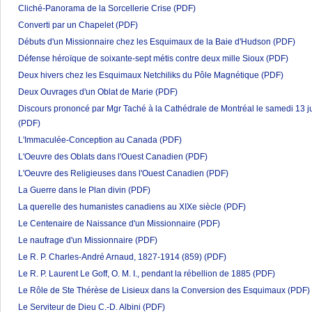
Cliché-Panorama de la Sorcellerie Crise
(PDF)
Converti par un Chapelet
(PDF)
Débuts d'un Missionnaire chez les Esquimaux de la Baie d'Hudson
(PDF)
Défense héroïque de soixante-sept métis contre deux mille Sioux
(PDF)
Deux hivers chez les Esquimaux Netchiliks du Pôle Magnétique
(PDF)
Deux Ouvrages d'un Oblat de Marie
(PDF)
Discours prononcé par Mgr Taché à la Cathédrale de Montréal le samedi 13 j
(PDF)
L'Immaculée-Conception au Canada
(PDF)
L'Oeuvre des Oblats dans l'Ouest Canadien
(PDF)
L'Oeuvre des Religieuses dans l'Ouest Canadien
(PDF)
La Guerre dans le Plan divin
(PDF)
La querelle des humanistes canadiens au XIXe siècle
(PDF)
Le Centenaire de Naissance d'un Missionnaire
(PDF)
Le naufrage d'un Missionnaire
(PDF)
Le R. P. Charles-André Arnaud, 1827-1914 (859)
(PDF)
Le R. P. Laurent Le Goff, O. M. I., pendant la rébellion de 1885
(PDF)
Le Rôle de Ste Thérèse de Lisieux dans la Conversion des Esquimaux
(PDF)
Le Serviteur de Dieu C.-D. Albini
(PDF)