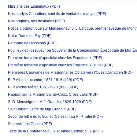
Missions des Esquimaux
(PDF)
Nos martyrs Canadiens sont-ils de véritables martyrs
(PDF)
Nos origines, nos destinées
(PDF)
Notice biographique sur Monseigneur J. J. Lartigue, premier évêque de Montr
Notre-Dame de Foy
(PDF)
Patronne des Missions
(PDF)
Pouilleux et Fossoyeur ou Souvenir de la Consécration Épiscopale de Mgr Ém
Première tentative d'apostolat chez les Esquimaux
(PDF)
Première tentative d'apostolat chez les Esquimaux (suite)
(PDF)
Premières Caravanes de Missionnaires Oblats vers l'Ouest Canadien
(PDF)
R. P. Albert Lacombe, 1827-1916 (419)
(PDF)
R. P. Michel Mérer, 1851-1920 (932)
(PDF)
Rapport sur la Mission Sainte-Croix, Cross Lake
(PDF)
S. G. Monseigneur V. J. Grandin, 1829-1929
(PDF)
Saint-Albert. Lettre de Mgr Grandin
(PDF)
Seconde lettre du F. Guillet (Célestin) au R. P. Tatin
(PDF)
Superstitions Crises
(PDF)
Texte de la Conférence du R. P. Alfred Bernier, S. J.
(PDF)