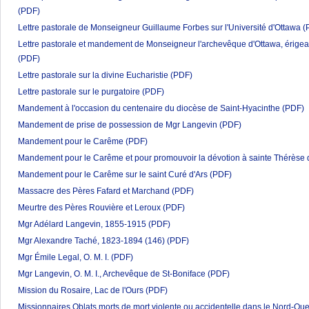
(PDF)
Lettre pastorale de Monseigneur Guillaume Forbes sur l'Université d'Ottawa
(
Lettre pastorale et mandement de Monseigneur l'archevêque d'Ottawa, érigean
(PDF)
Lettre pastorale sur la divine Eucharistie
(PDF)
Lettre pastorale sur le purgatoire
(PDF)
Mandement à l'occasion du centenaire du diocèse de Saint-Hyacinthe
(PDF)
Mandement de prise de possession de Mgr Langevin
(PDF)
Mandement pour le Carême
(PDF)
Mandement pour le Carême et pour promouvoir la dévotion à sainte Thérèse d
Mandement pour le Carême sur le saint Curé d'Ars
(PDF)
Massacre des Pères Fafard et Marchand
(PDF)
Meurtre des Pères Rouvière et Leroux
(PDF)
Mgr Adélard Langevin, 1855-1915
(PDF)
Mgr Alexandre Taché, 1823-1894 (146)
(PDF)
Mgr Émile Legal, O. M. I.
(PDF)
Mgr Langevin, O. M. I., Archevêque de St-Boniface
(PDF)
Mission du Rosaire, Lac de l'Ours
(PDF)
Missionnaires Oblats morts de mort violente ou accidentelle dans le Nord-Ou