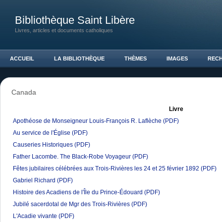
Bibliothèque Saint Libère
Livres, articles et documents catholiques
ACCUEIL
LA BIBLIOTHÈQUE
THÈMES
IMAGES
REC
Canada
Livre
Apothéose de Monseigneur Louis-François R. Laflèche
(PDF)
Au service de l'Église
(PDF)
Causeries Historiques
(PDF)
Father Lacombe. The Black-Robe Voyageur
(PDF)
Fêtes jubilaires célébrées aux Trois-Rivières les 24 et 25 février 1892
(PDF)
Gabriel Richard
(PDF)
Histoire des Acadiens de l'Île du Prince-Édouard
(PDF)
Jubilé sacerdotal de Mgr des Trois-Rivières
(PDF)
L'Acadie vivante
(PDF)