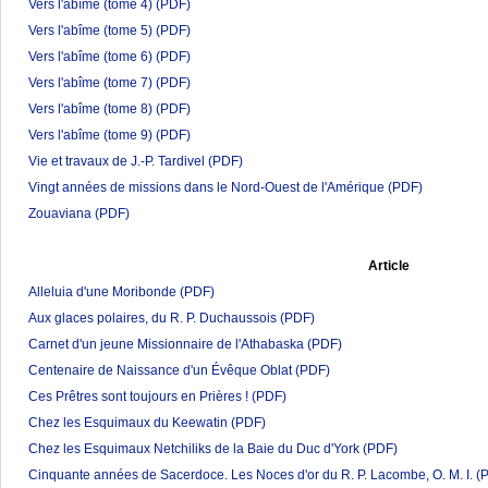
Vers l'abîme (tome 4)
(PDF)
Vers l'abîme (tome 5)
(PDF)
Vers l'abîme (tome 6)
(PDF)
Vers l'abîme (tome 7)
(PDF)
Vers l'abîme (tome 8)
(PDF)
Vers l'abîme (tome 9)
(PDF)
Vie et travaux de J.-P. Tardivel
(PDF)
Vingt années de missions dans le Nord-Ouest de l'Amérique
(PDF)
Zouaviana
(PDF)
Article
Alleluia d'une Moribonde
(PDF)
Aux glaces polaires, du R. P. Duchaussois
(PDF)
Carnet d'un jeune Missionnaire de l'Athabaska
(PDF)
Centenaire de Naissance d'un Évêque Oblat
(PDF)
Ces Prêtres sont toujours en Prières !
(PDF)
Chez les Esquimaux du Keewatin
(PDF)
Chez les Esquimaux Netchiliks de la Baie du Duc d'York
(PDF)
Cinquante années de Sacerdoce. Les Noces d'or du R. P. Lacombe, O. M. I.
(