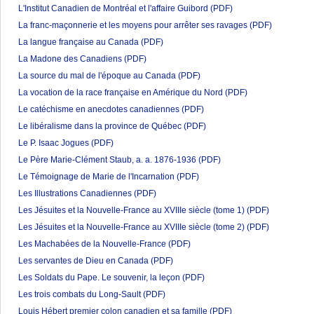
L'Institut Canadien de Montréal et l'affaire Guibord
(PDF)
La franc-maçonnerie et les moyens pour arrêter ses ravages
(PDF)
La langue française au Canada
(PDF)
La Madone des Canadiens
(PDF)
La source du mal de l'époque au Canada
(PDF)
La vocation de la race française en Amérique du Nord
(PDF)
Le catéchisme en anecdotes canadiennes
(PDF)
Le libéralisme dans la province de Québec
(PDF)
Le P. Isaac Jogues
(PDF)
Le Père Marie-Clément Staub, a. a. 1876-1936
(PDF)
Le Témoignage de Marie de l'Incarnation
(PDF)
Les Illustrations Canadiennes
(PDF)
Les Jésuites et la Nouvelle-France au XVIIIe siècle (tome 1)
(PDF)
Les Jésuites et la Nouvelle-France au XVIIIe siècle (tome 2)
(PDF)
Les Machabées de la Nouvelle-France
(PDF)
Les servantes de Dieu en Canada
(PDF)
Les Soldats du Pape. Le souvenir, la leçon
(PDF)
Les trois combats du Long-Sault
(PDF)
Louis Hébert premier colon canadien et sa famille
(PDF)