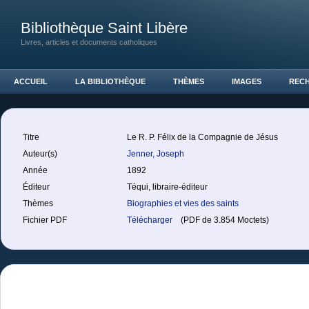
Bibliothèque Saint Libère
Livres, articles et documents catholiques
ACCUEIL
LA BIBLIOTHÈQUE
THÈMES
IMAGES
REC
Titre
Le R. P. Félix de la Compagnie de Jésus
Auteur(s)
Jenner, Joseph
Année
1892
Éditeur
Téqui, libraire-éditeur
Thèmes
Biographies et vies des saints
Fichier PDF
Télécharger
(PDF de 3.854 Moctets)