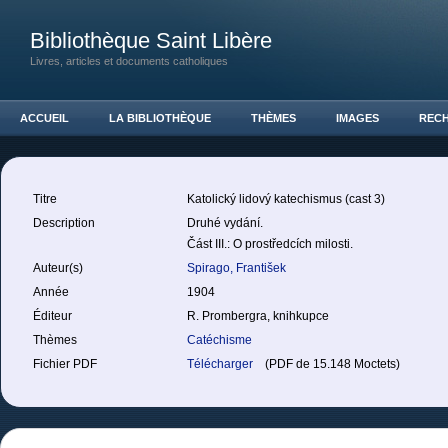
Bibliothèque Saint Libère
Livres, articles et documents catholiques
ACCUEIL
LA BIBLIOTHÈQUE
THÈMES
IMAGES
REC
Titre
Katolický lidový katechismus (cast 3)
Description
Druhé vydání.
Část III.: O prostředcích milosti.
Auteur(s)
Spirago, František
Année
1904
Éditeur
R. Prombergra, knihkupce
Thèmes
Catéchisme
Fichier PDF
Télécharger
(PDF de 15.148 Moctets)