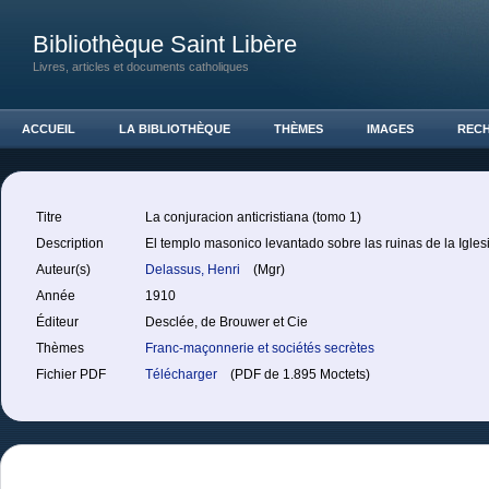
Bibliothèque Saint Libère
Livres, articles et documents catholiques
ACCUEIL
LA BIBLIOTHÈQUE
THÈMES
IMAGES
REC
Titre
La conjuracion anticristiana (tomo 1)
Description
El templo masonico levantado sobre las ruinas de la Iglesi
Auteur(s)
Delassus, Henri
(Mgr)
Année
1910
Éditeur
Desclée, de Brouwer et Cie
Thèmes
Franc-maçonnerie et sociétés secrètes
Fichier PDF
Télécharger
(PDF de 1.895 Moctets)