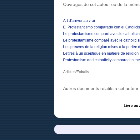
Ouvrages de cet auteur ou de la même
Art d'arriver au vrai
El Protestantismo comparado con el Catolici
Le protestantisme comparé avec le catholicis
Le protestantisme comparé avec le catholicis
Les preuves de la religion mises à la portée 
Lettres à un sceptique en matière de religion
Protestantism and catholicity compared in their
Articles/Extraits
Autres documents relatifs à cet auteu
Livre ou 