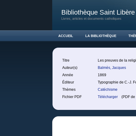
Bibliothèque Saint Libère
Livres, articles et documents catholiques
ACCUEIL
LA BIBLIOTHÈQUE
THÈ
Titre
Les preuves de la relig
Auteur(s)
Balmès, Jacques
Année
1869
Éditeur
Typographie de C.-J. F
Thèmes
Catéchisme
Fichier PDF
Télécharger
(PDF de 3