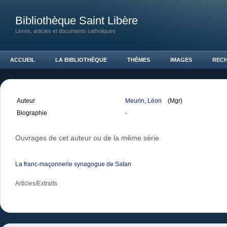
Bibliothèque Saint Libère
Livres, articles et documents catholiques
ACCUEIL
LA BIBLIOTHÈQUE
THÈMES
IMAGES
REC
Auteur
Meurin, Léon
(Mgr)
Biographie
-
Ouvrages de cet auteur ou de la même série
La franc-maçonnerie synagogue de Satan
Articles/Extraits