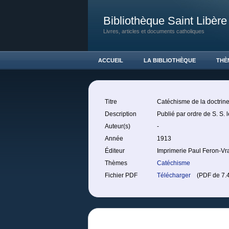
Bibliothèque Saint Libère
Livres, articles et documents catholiques
ACCUEIL
LA BIBLIOTHÈQUE
THÈ
Titre
Catéchisme de la doctrine
Description
Publié par ordre de S. S. l
Auteur(s)
-
Année
1913
Éditeur
Imprimerie Paul Feron-Vr
Thèmes
Catéchisme
Fichier PDF
Télécharger
(PDF de 7.4