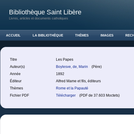
Bibliothèque Saint Libère
Livres, articles et documents catholiques
ACCUEIL
LA BIBLIOTHÈQUE
THÈMES
IMAGES
REC
Titre
Les Papes
Auteur(s)
Boylesve, de, Marin
(Père)
Année
1892
Éditeur
Alfred Mame et fils, éditeurs
Thèmes
Rome et la Papauté
Fichier PDF
Télécharger
(PDF de 37.603 Moctets)